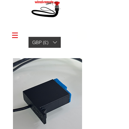
GBP (£)